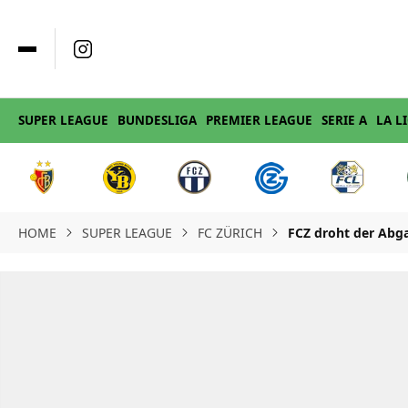
SUPER LEAGUE
BUNDESLIGA
PREMIER LEAGUE
SERIE A
LA L
HOME
SUPER LEAGUE
FC ZÜRICH
FCZ droht der Abga