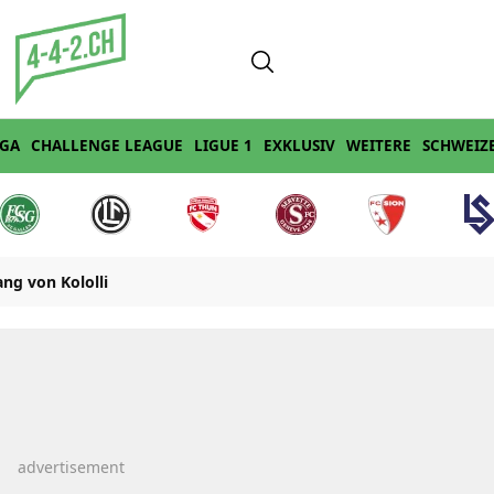
IGA
CHALLENGE LEAGUE
LIGUE 1
EXKLUSIV
WEITERE
SCHWEIZ
ng von Kololli