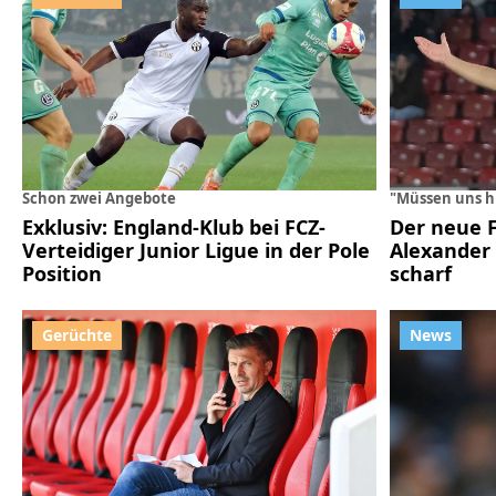
Schon zwei Angebote
"Müssen uns h
Exklusiv: England-Klub bei FCZ-
Der neue 
Verteidiger Junior Ligue in der Pole
Alexander 
Position
scharf