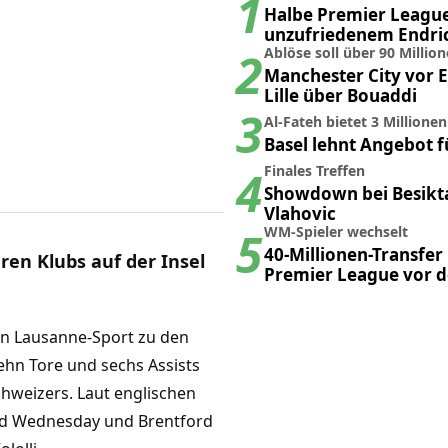
1
Halbe Premier Leagu
unzufriedenem Endri
2
interessiert
Ablöse soll über 90 Millio
Manchester City vor 
Lille über Bouaddi
3
Al-Fateh bietet 3 Millione
Basel lehnt Angebot f
4
Finales Treffen
Showdown bei Besikt
Vlahovic
5
WM-Spieler wechselt
40-Millionen-Transfer 
ren Klubs auf der Insel
Premier League vor 
Abschluss
on Lausanne-Sport zu den
ehn Tore und sechs Assists
hweizers. Laut englischen
eld Wednesday und Brentford