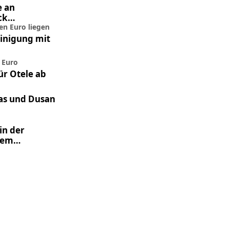
e an
ck
nen Euro liegen
Einigung mit
n Euro
ür Otele ab
as und Dusan
in der
dem