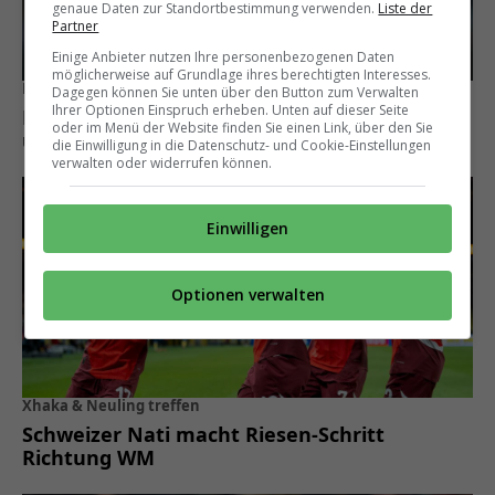
genaue Daten zur Standortbestimmung verwenden.
Liste der
Partner
Einige Anbieter nutzen Ihre personenbezogenen Daten
möglicherweise auf Grundlage ihres berechtigten Interesses.
Künftig für Kamerun
Dagegen können Sie unten über den Button zum Verwalten
Ihrer Optionen Einspruch erheben. Unten auf dieser Seite
Ex-YB-Junior Ryan Fosso glänzt in Österreich
oder im Menü der Website finden Sie einen Link, über den Sie
und vollzieht Nationenwechsel
die Einwilligung in die Datenschutz- und Cookie-Einstellungen
verwalten oder widerrufen können.
Einwilligen
Optionen verwalten
Xhaka & Neuling treffen
Schweizer Nati macht Riesen-Schritt
Richtung WM