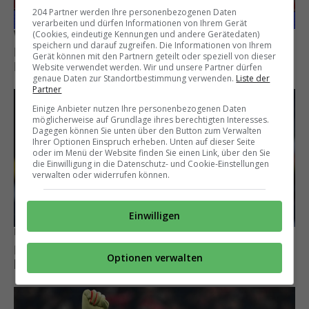
204 Partner werden Ihre personenbezogenen Daten
verarbeiten und dürfen Informationen von Ihrem Gerät
Werbung
(Cookies, eindeutige Kennungen und andere Gerätedaten)
speichern und darauf zugreifen. Die Informationen von Ihrem
Harry Kane holt einen
Gerät können mit den Partnern geteilt oder speziell von dieser
Nationalmannschaftskollegen zu den Bayern
Website verwendet werden. Wir und unsere Partner dürfen
genaue Daten zur Standortbestimmung verwenden.
Liste der
Partner
Einige Anbieter nutzen Ihre personenbezogenen Daten
möglicherweise auf Grundlage ihres berechtigten Interesses.
Dagegen können Sie unten über den Button zum Verwalten
Ihrer Optionen Einspruch erheben. Unten auf dieser Seite
oder im Menü der Website finden Sie einen Link, über den Sie
die Einwilligung in die Datenschutz- und Cookie-Einstellungen
verwalten oder widerrufen können.
Einwilligen
Bleibt vorerst in München
Michael Olise lehnt Liverpool ab und hat
Optionen verwalten
künftig einen anderen Wunschklub