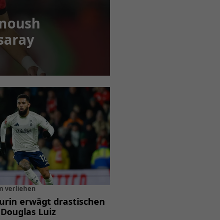
moush
saray
 verliehen
urin erwägt drastischen
i Douglas Luiz