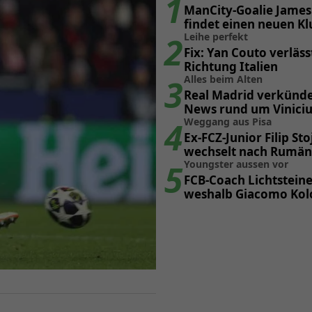
1
ManCity-Goalie James
findet einen neuen Kl
2
Leihe perfekt
Fix: Yan Couto verläss
Richtung Italien
3
Alles beim Alten
Real Madrid verkünde
News rund um Viniciu
4
Weggang aus Pisa
Ex-FCZ-Junior Filip Sto
wechselt nach Rumän
5
Youngster aussen vor
FCB-Coach Lichtsteine
weshalb Giacomo Kolo
hinten anstehen mus