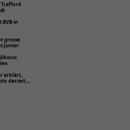
 Trafford
ub
t BVB in
t grosse
s Junior
jilkovic
ien
r erklärt,
to derzeit
s