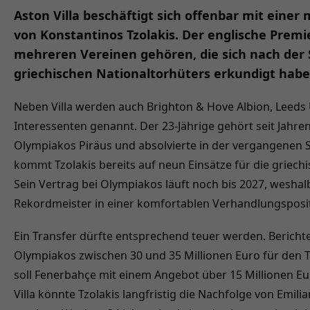
Aston Villa beschäftigt sich offenbar mit einer
von Konstantinos Tzolakis. Der englische Premi
mehreren Vereinen gehören, die sich nach der 
griechischen Nationaltorhüters erkundigt habe
Neben Villa werden auch Brighton & Hove Albion, Leeds 
Interessenten genannt. Der 23-Jährige gehört seit Jahre
Olympiakos Piräus und absolvierte in der vergangenen S
kommt Tzolakis bereits auf neun Einsätze für die griec
Sein Vertrag bei Olympiakos läuft noch bis 2027, weshal
Rekordmeister in einer komfortablen Verhandlungspositi
Ein Transfer dürfte entsprechend teuer werden. Bericht
Olympiakos zwischen 30 und 35 Millionen Euro für den To
soll Fenerbahçe mit einem Angebot über 15 Millionen Eur
Villa könnte Tzolakis langfristig die Nachfolge von Emili