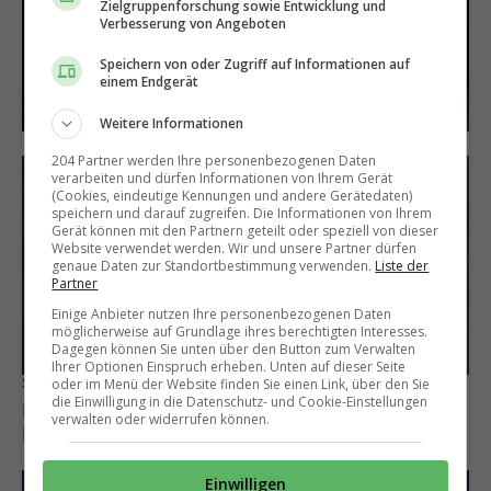
wegen der WM
Zielgruppenforschung sowie Entwicklung und
Verbesserung von Angeboten
wechseln
Speichern von oder Zugriff auf Informationen auf
einem Endgerät
Weitere Informationen
204 Partner werden Ihre personenbezogenen Daten
verarbeiten und dürfen Informationen von Ihrem Gerät
(Cookies, eindeutige Kennungen und andere Gerätedaten)
speichern und darauf zugreifen. Die Informationen von Ihrem
Gerät können mit den Partnern geteilt oder speziell von dieser
Website verwendet werden. Wir und unsere Partner dürfen
genaue Daten zur Standortbestimmung verwenden.
Liste der
Partner
Einige Anbieter nutzen Ihre personenbezogenen Daten
möglicherweise auf Grundlage ihres berechtigten Interesses.
Dagegen können Sie unten über den Button zum Verwalten
Ihrer Optionen Einspruch erheben. Unten auf dieser Seite
Schweiz und Italien
oder im Menü der Website finden Sie einen Link, über den Sie
die Einwilligung in die Datenschutz- und Cookie-Einstellungen
Exklusiv: Luzerner Mittelfeldroulette – 4
verwalten oder widerrufen können.
Kandidaten unter Beobachtung
Einwilligen