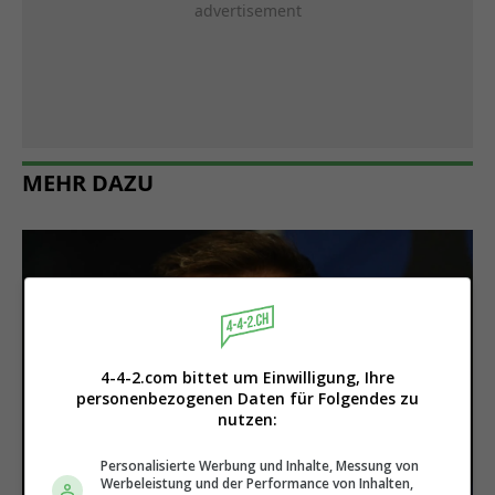
MEHR DAZU
Frattesi & Co.
4-4-2.com bittet um Einwilligung, Ihre
4 italienische
personenbezogenen Daten für Folgendes zu
Nationalspieler
nutzen:
wollen im Januar
Personalisierte Werbung und Inhalte, Messung von
Werbeleistung und der Performance von Inhalten,