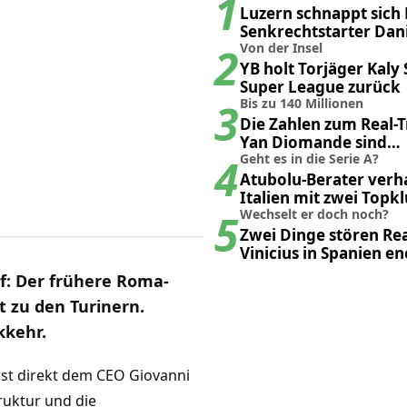
1
Luzern schnappt sich 
Senkrechtstarter Dan
2
Mikolajewski
Von der Insel
YB holt Torjäger Kaly 
Super League zurück
3
Bis zu 140 Millionen
Die Zahlen zum Real-
Yan Diomande sind
4
durchgesickert
Geht es in die Serie A?
Atubolu-Berater verha
Italien mit zwei Topk
5
Wechselt er doch noch?
Zwei Dinge stören Re
Vinicius in Spanien e
uf: Der frühere Roma-
t zu den Turinern.
kkehr.
 ist direkt dem CEO Giovanni
ruktur und die