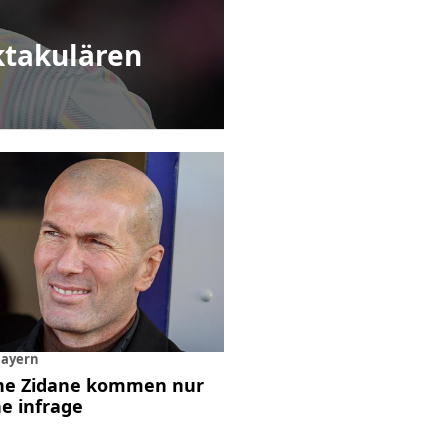
ktakulären
Bayern
ine Zidane kommen nur
ne infrage