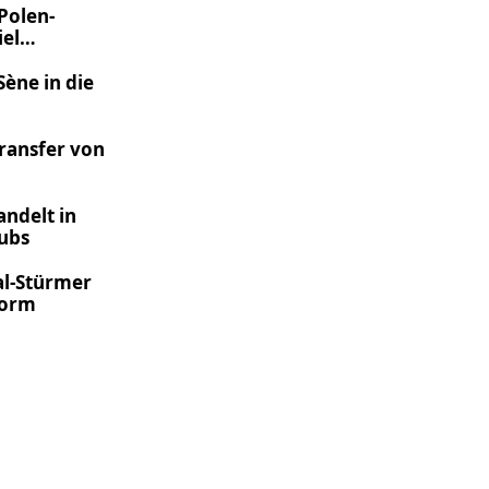
Polen-
iel
Sène in die
Transfer von
ndelt in
lubs
al-Stürmer
norm