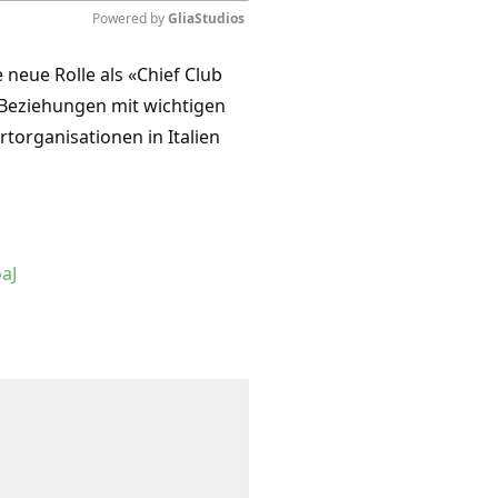
Powered by 
GliaStudios
e neue Rolle als «Chief Club
Mute
e Beziehungen mit wichtigen
torganisationen in Italien
aJ