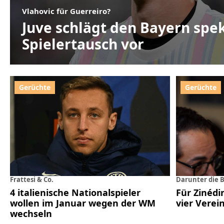
Vlahovic für Guerreiro?
Juve schlägt den Bayern spe
Spielertausch vor
Frattesi & Co.
Darunter die 
4 italienische Nationalspieler
Für Zinéd
wollen im Januar wegen der WM
vier Verei
wechseln