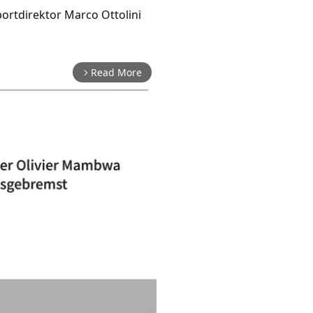
ortdirektor Marco Ottolini
Read More
arrow_forward_ios