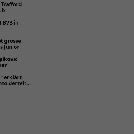
 Trafford
ub
t BVB in
t grosse
s Junior
jilkovic
ien
r erklärt,
to derzeit
s