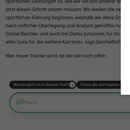
sportlichen Leistungen so, wie wir sie von unserer Man
jetzt diesen Schritt setzen müssen. Wir wollen die neue
sportlichen Führung beginnen, weshalb wir diese Ents
nach reiflicher Überlegung und Analyse getroffen haben
Daniel Beichler und auch bei Zlatko Junuzovic für ihren
alles Gute für die weitere Karriere», sagt Geschäftsfüh
Wer neuer Trainer wird, ist derzeit noch offen.