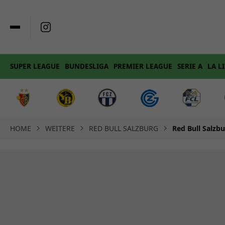
SUPER LEAGUE
BUNDESLIGA
PREMIER LEAGUE
SERIE A
LA L
HOME
WEITERE
RED BULL SALZBURG
Red Bull Salzb