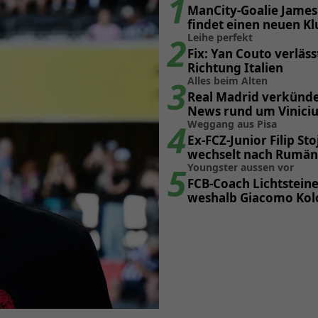
1
ManCity-Goalie James
findet einen neuen Kl
2
Leihe perfekt
Fix: Yan Couto verläss
Richtung Italien
3
Alles beim Alten
Real Madrid verkünde
News rund um Viniciu
4
Weggang aus Pisa
Ex-FCZ-Junior Filip Sto
wechselt nach Rumän
5
Youngster aussen vor
FCB-Coach Lichtsteine
weshalb Giacomo Kolo
hinten anstehen mus