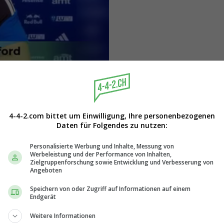
le auf den dritten Platz
4-4-2.com bittet um Einwilligung, Ihre personenbezogenen
 der Übernahme Red Bulls im
Daten für Folgendes zu nutzen:
Personalisierte Werbung und Inhalte, Messung von
Werbeleistung und der Performance von Inhalten,
ses Jahres an und besass noch
Zielgruppenforschung sowie Entwicklung und Verbesserung von
Daniel Beichler als
Angeboten
r wissen, dass er die
Speichern von oder Zugriff auf Informationen auf einem
Endgerät
bernommen und viel versucht
der die Ergebnisse noch die
Weitere Informationen