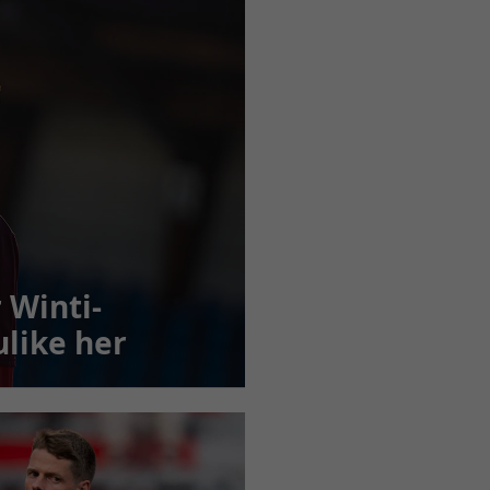
 Winti-
like her