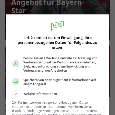
Angebot für Bayern-
Star
4-4-2.com bittet um Einwilligung, Ihre
personenbezogenen Daten für Folgendes zu
nutzen:
Personalisierte Werbung und Inhalte, Messung von
Werbeleistung und der Performance von Inhalten,
Zielgruppenforschung sowie Entwicklung und
Verbesserung von Angeboten
Speichern von oder Zugriff auf Informationen auf
einem Endgerät
Weitere Informationen
Werbung
204 Partner werden Ihre personenbezogenen Daten
Harry Kane holt einen
verarbeiten und dürfen Informationen von Ihrem Gerät
Nationalmannschaftskollegen zu den Bayern
(Cookies, eindeutige Kennungen und andere Gerätedaten)
speichern und darauf zugreifen. Die Informationen von Ihrem