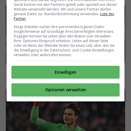
Gerät können mit den Partnern geteilt oder speziell von dieser
Website verwendet werden. Wir und unsere Partner dürfen
genaue Daten zur Standortbestimmung verwenden.
Liste der
Partner
Einige Anbieter nutzen Ihre personenbezogenen Daten
möglicherweise auf Grundlage ihres berechtigten Interesses.
Dagegen können Sie unten über den Button zum Verwalten
Ihrer Optionen Einspruch erheben. Unten auf dieser Seite
oder im Menü der Website finden Sie einen Link, über den Sie
die Einwilligung in die Datenschutz- und Cookie-Einstellungen
verwalten oder widerrufen können.
Bleibt vorerst in München
Einwilligen
Michael Olise lehnt Liverpool ab und hat
künftig einen anderen Wunschklub
Optionen verwalten