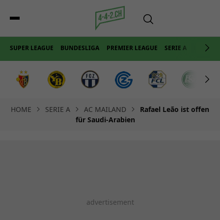
SUPER LEAGUE
BUNDESLIGA
PREMIER LEAGUE
SERIE A
LA LIGA
HOME
SERIE A
AC MAILAND
Rafael Leão ist offen
für Saudi-Arabien