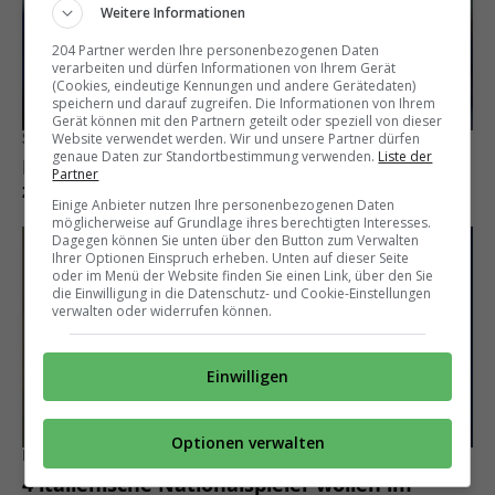
Weitere Informationen
204 Partner werden Ihre personenbezogenen Daten
verarbeiten und dürfen Informationen von Ihrem Gerät
(Cookies, eindeutige Kennungen und andere Gerätedaten)
speichern und darauf zugreifen. Die Informationen von Ihrem
Gerät können mit den Partnern geteilt oder speziell von dieser
Schon soweit?
Website verwendet werden. Wir und unsere Partner dürfen
genaue Daten zur Standortbestimmung verwenden.
Liste der
Der Weg für die Rückkehr von Yann Sommer
Partner
zum FC Basel ist frei, aber…
Einige Anbieter nutzen Ihre personenbezogenen Daten
möglicherweise auf Grundlage ihres berechtigten Interesses.
Dagegen können Sie unten über den Button zum Verwalten
Ihrer Optionen Einspruch erheben. Unten auf dieser Seite
oder im Menü der Website finden Sie einen Link, über den Sie
die Einwilligung in die Datenschutz- und Cookie-Einstellungen
verwalten oder widerrufen können.
Einwilligen
Optionen verwalten
Frattesi & Co.
4 italienische Nationalspieler wollen im