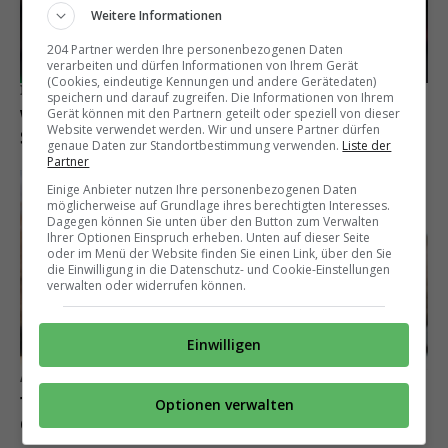
Weitere Informationen
204 Partner werden Ihre personenbezogenen Daten
verarbeiten und dürfen Informationen von Ihrem Gerät
(Cookies, eindeutige Kennungen und andere Gerätedaten)
In England heiss begehrt
speichern und darauf zugreifen. Die Informationen von Ihrem
Wunschspieler: Liverpool packt 75-Millionen-
Gerät können mit den Partnern geteilt oder speziell von dieser
Website verwendet werden. Wir und unsere Partner dürfen
Star auf die Liste
genaue Daten zur Standortbestimmung verwenden.
Liste der
Partner
Einige Anbieter nutzen Ihre personenbezogenen Daten
möglicherweise auf Grundlage ihres berechtigten Interesses.
Dagegen können Sie unten über den Button zum Verwalten
Ihrer Optionen Einspruch erheben. Unten auf dieser Seite
oder im Menü der Website finden Sie einen Link, über den Sie
die Einwilligung in die Datenschutz- und Cookie-Einstellungen
verwalten oder widerrufen können.
Einwilligen
Abwerbeversuche
Trainer-Hammer im Anflug? ManUtd visiert
Optionen verwalten
Coup mit Julian Nagelsmann an