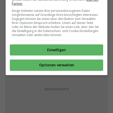
Partner
Einige Anbieter nutzen Ihre personenbezogenen Daten
möglicherweise auf Grundlage ihres berechtigten Interesses.
Dagegen können Sie unten über den Button zum Verwalten
Ihrer Optionen Einspruch erheben. Unten auf dieser Seite
oder im Menü der Website finden Sie einen Link, über den Sie
die Einwilligung in die Datenschutz- und Cookie-Einstellungen
verwalten oder widerrufen können.
Einwilligen
Optionen verwalten