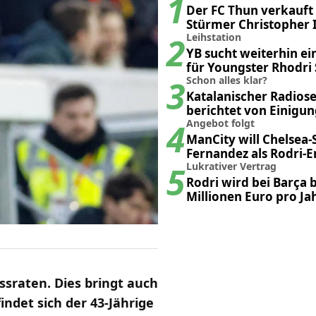
1
Der FC Thun verkauft
Stürmer Christopher 
2
Leihstation
YB sucht weiterhin ei
für Youngster Rhodri
3
Schon alles klar?
Katalanischer Radios
berichtet von Einigun
4
Poker
Angebot folgt
ManCity will Chelsea-
Fernandez als Rodri-E
5
Lukrativer Vertrag
Rodri wird bei Barça b
Millionen Euro pro Ja
ssraten. Dies bringt auch
indet sich der 43-Jährige