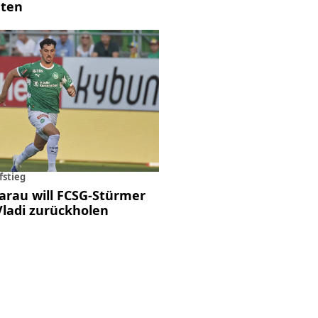
ten
fstieg
Aarau will FCSG-Stürmer
ladi zurückholen