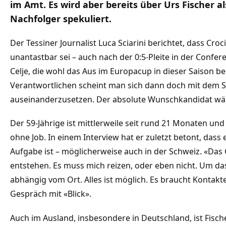
im Amt. Es wird aber bereits über Urs Fischer al
Nachfolger spekuliert.
Der Tessiner Journalist Luca Sciarini berichtet, dass Croc
unantastbar sei – auch nach der 0:5-Pleite in der Confe
Celje, die wohl das Aus im Europacup in dieser Saison be
Verantwortlichen scheint man sich dann doch mit dem S
auseinanderzusetzen. Der absolute Wunschkandidat wär
Der 59-Jährige ist mittlerweile seit rund 21 Monaten und
ohne Job. In einem Interview hat er zuletzt betont, dass 
Aufgabe ist – möglicherweise auch in der Schweiz. «Das
entstehen. Es muss mich reizen, oder eben nicht. Um das 
abhängig vom Ort. Alles ist möglich. Es braucht Kontakt
Gespräch mit «Blick».
Auch im Ausland, insbesondere in Deutschland, ist Fisch