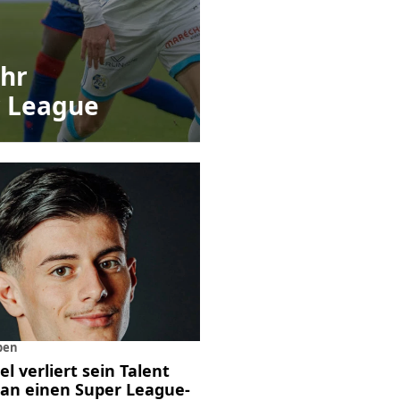
ehr
r League
ben
l verliert sein Talent
 an einen Super League-