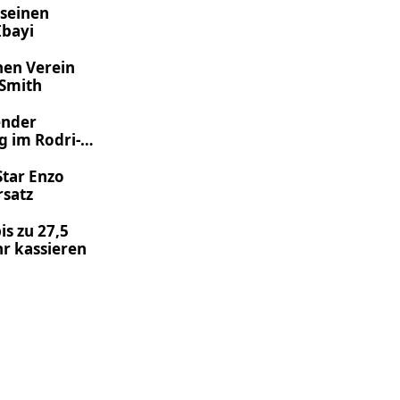
 seinen
Ibayi
nen Verein
 Smith
ender
g im Rodri-
Star Enzo
rsatz
is zu 27,5
hr kassieren