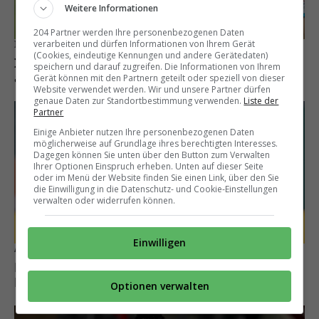
Weitere Informationen
204 Partner werden Ihre personenbezogenen Daten
verarbeiten und dürfen Informationen von Ihrem Gerät
Irre Statistik
(Cookies, eindeutige Kennungen und andere Gerätedaten)
In der Super League wird mehr gesprintet
speichern und darauf zugreifen. Die Informationen von Ihrem
als in der Premier League
Gerät können mit den Partnern geteilt oder speziell von dieser
Website verwendet werden. Wir und unsere Partner dürfen
genaue Daten zur Standortbestimmung verwenden.
Liste der
Partner
Einige Anbieter nutzen Ihre personenbezogenen Daten
möglicherweise auf Grundlage ihres berechtigten Interesses.
Dagegen können Sie unten über den Button zum Verwalten
Ihrer Optionen Einspruch erheben. Unten auf dieser Seite
oder im Menü der Website finden Sie einen Link, über den Sie
die Einwilligung in die Datenschutz- und Cookie-Einstellungen
verwalten oder widerrufen können.
Einwilligen
Aktuell verliehen
Exklusiv: FC Thun interessiert sich für diesen
Bundesliga-Stürmer
Optionen verwalten