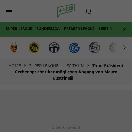
SUPER LEAGUE
BUNDESLIGA
PREMIER LEAGUE
SERIE A
LA LIGA
HOME
SUPER LEAGUE
FC THUN
Thun-Präsident
Gerber spricht über möglichen Abgang von Mauro
Lustrinelli